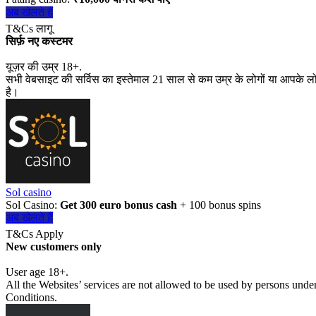
अब खेलते हैं
T&Cs लागू
सिर्फ़ नए कस्टमर
यूज़र की उम्र 18+.
सभी वेबसाइट की सर्विस का इस्तेमाल 21 साल से कम उम्र के लोगों या आपके लोक
है।
Sol casino
Sol Casino:
Get 300 euro bonus cash
+ 100 bonus spins
अब खेलते हैं
T&Cs Apply
New customers only
User age 18+.
All the Websites’ services are not allowed to be used by persons under 
Conditions.