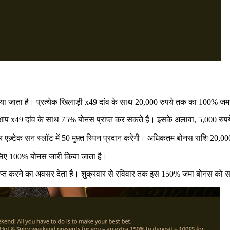
या जाता है। प्रत्येक खिलाड़ी x49 दांव के साथ 20,000 रुपये तक का 100% जमा
प x49 दांव के साथ 75% बोनस प्राप्त कर सकते हैं। इसके अलावा, 5,000 रुपये से 
ज़्टेक सन स्लॉट में 50 मुफ़्त स्पिन प्रदान करेगी। अधिकतम बोनस राशि 20,000
े लिए 100% बोनस जारी किया जाता है।
 करने का अवसर देता है। शुक्रवार से रविवार तक इस 150% जमा बोनस को सक्र