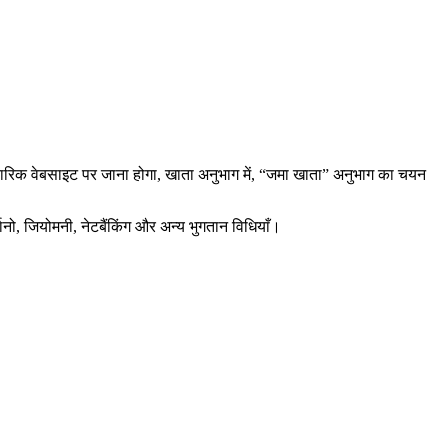
कारिक वेबसाइट पर जाना होगा, खाता अनुभाग में, “जमा खाता” अनुभाग का चयन
ो, जियोमनी, नेटबैंकिंग और अन्य भुगतान विधियाँ।