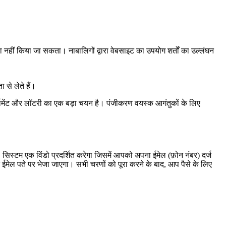
रा नहीं किया जा सकता। नाबालिगों द्वारा वेबसाइट का उपयोग शर्तों का उल्लंघन
से लेते हैं।
ूर्नामेंट और लॉटरी का एक बड़ा चयन है। पंजीकरण वयस्क आगंतुकों के लिए
 सिस्टम एक विंडो प्रदर्शित करेगा जिसमें आपको अपना ईमेल (फ़ोन नंबर) दर्ज
ईमेल पते पर भेजा जाएगा। सभी चरणों को पूरा करने के बाद, आप पैसे के लिए